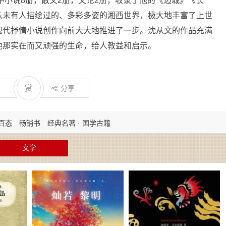
其中小说8册，散文2册，文论2册，收录了他的《边城》《长
从未有人描绘过的、多彩多姿的湘西世界，极大地丰富了上世
现代抒情小说创作向前大大地推进了一步。沈从文的作品充满
他那实在而又顽强的生命，给人教益和启示。
赏
分享
生百态
畅销书
经典名著 · 国学古籍
文学