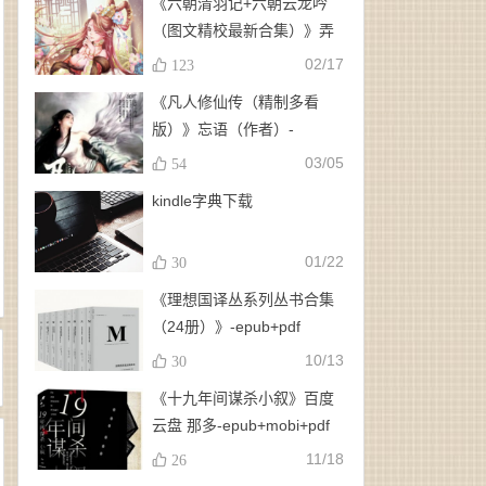
《六朝清羽记+六朝云龙吟
（图文精校最新合集）》弄
玉、龙璇（作者）-
02/17
123
epub+mobi+azw3
《凡人修仙传（精制多看
版）》忘语（作者）-
epub+mobi
03/05
54
kindle字典下载
01/22
30
《理想国译丛系列丛书合集
（24册）》-epub+pdf
10/13
30
《十九年间谋杀小叙》百度
云盘 那多-epub+mobi+pdf
11/18
26