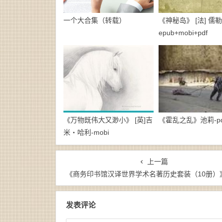
一个大合集（转载）
《神秘岛》 [法] 儒勒
epub+mobi+pdf
《万物既伟大又渺小》 [英]吉
《霍乱之乱》池莉-pd
米・哈利-mobi
上一篇
《商务印书馆汉译世界学术名著历史套装（10册）》-epub+mobi+a
发表评论