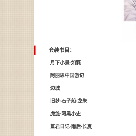
套装书目：
月下小景·如蕤
阿丽思中国游记
边城
旧梦·石子船·龙朱
虎雏·阿黑小史
篁君日记·雨后·长夏