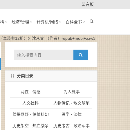
留言板
科
经济/管理
计算机/网络
百科全书
装共12册）》沈从文 （作者）-epub+mobi+azw3
分类目录
两性 · 情感
为人处事
人文社科
人物传记 · 散文随笔
侦探悬疑 · 惊悚科幻
医学 · 法律
历史架空 · 热血战争
历史考古 · 政治军事