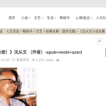
首页
小说
文艺
生活
畅销书
心理/励志
人文社
会 · 人生百态
畅销书
文艺
经典名著 · 国学古籍
《沈从文小说全集（套
）》沈从文 （作者）-epub+mobi+azw3
:22:39
发表评论
3,251 views