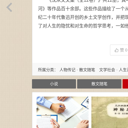
《沈从文文集（全12卷）》共12册，
河》等作品百十余部。这些作品描绘了一个
纪二十年代鲁迅开创的乡土文学创作，并把
了对人生的隐忧和对生命的哲学思考，一如
赞
0
所属分类：
人物传记 · 散文随笔
文学社会 · 人
小说
散文随笔