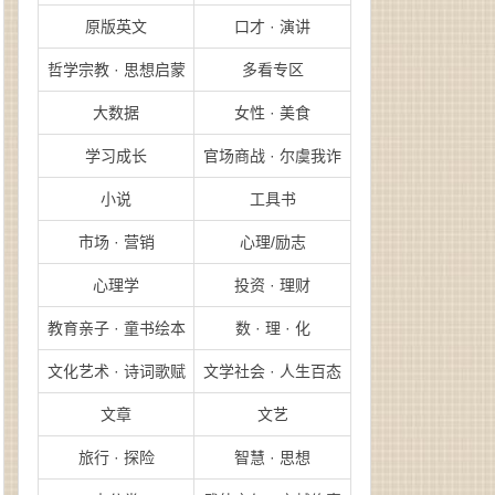
原版英文
口才 · 演讲
哲学宗教 · 思想启蒙
多看专区
大数据
女性 · 美食
学习成长
官场商战 · 尔虞我诈
小说
工具书
市场 · 营销
心理/励志
心理学
投资 · 理财
教育亲子 · 童书绘本
数 · 理 · 化
文化艺术 · 诗词歌赋
文学社会 · 人生百态
文章
文艺
旅行 · 探险
智慧 · 思想