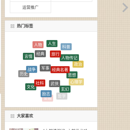
运营推广
热门标签
人生
旅行
经典
人物传记
言情
军事
经典名著
战争
政治
思想
历史
武侠
社科
心理学
玄幻
文化
励志
惊悚
成长
哲学
金融
大家喜欢