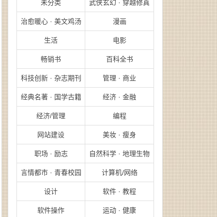
未分类
武侠玄幻 · 穿越修真
治愈暖心 · 美文鸡汤
漫画
生活
电影
畅销书
百科全书
科技创新 · 杂志期刊
管理 · 商业
经典名著 · 国学古籍
经济 · 金融
经济/管理
编程
网站建设
美妆 · 瘦身
职场 · 励志
自然科学 · 地理生物
言情都市 · 青春校园
计算机/网络
设计
软件 · 教程
软件操作
运动 · 健康