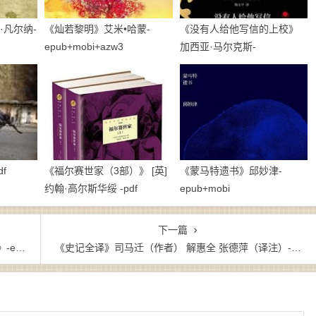
·凡尔纳-
《灿若黎明》艾米•哈蒙-
《没有人给他写信的上校》
epub+mobi+azw3
加西亚·马尔克斯-
epub+mobi+azw3
f
《福尔赛世家（3部）》 [英]
《蒙马特遗书》邱妙津-
约翰·高尔斯华绥 -pdf
epub+mobi
下一篇
zw3
《史记全译》司马迁（作者） 解惠全 张德萍（译注）-epub+mobi