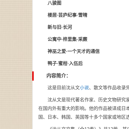
八骏图
楼居·芸庐纪事·雪晴
新与旧·长河
公寓中·梓里集·采蕨
神巫之爱·一个天才的通信
鸭子·蜜柑·入伍后
内容简介：
这是目前沈从文
小说
、散文等作品收录完
沈从文是现代著名作家、历史文物研究
在国内外有重大的影响。他的作品被译成日
国、日本、韩国、英国等十多个国家或地区