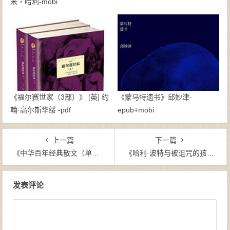
米・哈利-mobi
《福尔赛世家（3部）》 [英] 约
《蒙马特遗书》邱妙津-
翰·高尔斯华绥 -pdf
epub+mobi
上一篇
下一篇
《中华百年经典散文（单本分册，全八卷）》 张胜友等（编者）-epub+mobi
《哈利·波特与被诅咒的孩子（彩版精排）》-epub+mobi+azw3
文章导航
发表评论