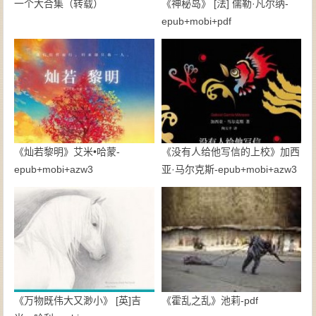
一个大合集（转载）
《神秘岛》 [法] 儒勒·凡尔纳-
epub+mobi+pdf
《灿若黎明》艾米•哈蒙-
《没有人给他写信的上校》加西
epub+mobi+azw3
亚·马尔克斯-epub+mobi+azw3
《万物既伟大又渺小》 [英]吉
《霍乱之乱》池莉-pdf