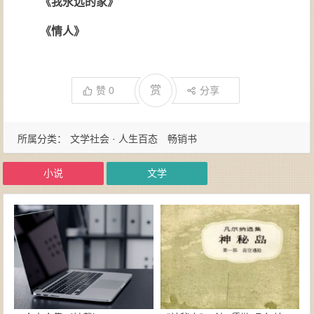
《我永远的家》
《情人》
赏
赞
0
分享
所属分类：
文学社会 · 人生百态
畅销书
小说
文学