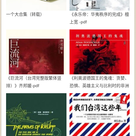
一个大合集（转载）
《永乐帝：华夷秩序的完成》檀
上宽 -pdf
《巨流河（台湾完整版繁体竖
《利奥波德国王的鬼魂：贪婪、
排）》齐邦媛-pdf
恐惧、英雄主义与比利时的非洲
殖民地》亚当·霍赫希尔德-pdf