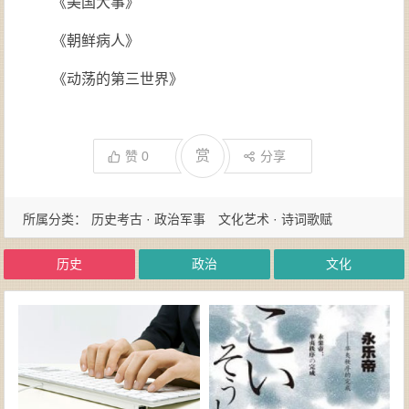
《美国大事》
《朝鲜病人》
《动荡的第三世界》
赏
赞
0
分享
所属分类：
历史考古 · 政治军事
文化艺术 · 诗词歌赋
历史
政治
文化