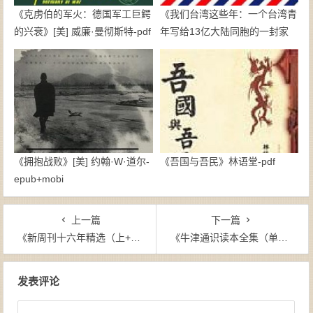
《克虏伯的军火：德国军工巨鳄
《我们台湾这些年：一个台湾青
的兴衰》[美] 威廉·曼彻斯特-pdf
年写给13亿大陆同胞的一封家
书》廖信忠-epub+mobi
《拥抱战败》[美] 约翰·W·道尔-
《吾国与吾民》林语堂-pdf
epub+mobi
上一篇
下一篇
《新周刊十六年精选（上+下册）》新周刊（作者）-epub+mobi+azw3
《牛津通识读本全集（单本分册，全50册）》-azw3
文章导航
发表评论