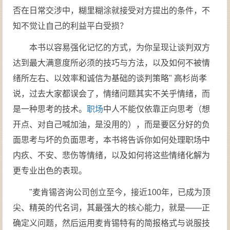
否在日常交涉中，糊里糊涂就接受对方提出的条件，不
知不觉让自己的利益平白受损？
本书以容易强化记忆的方式，为你呈现让谈判双方
达到最大满意度所必须的技巧与方法，以及如何不被情
绪所左右、以效率和诚信为基础的谈判策略" 高杉尚孝
说，过去大家都误会了，情绪问题其实不关乎情绪，而
是一种思考的技术。
职场
中人不能仅依靠正向思考（想
开点、对自己喊加油，是没用的），而是要区分好的负
面思考与坏的负面思考，本书将告诉你如何处理职场中
内疚、不安、悲伤等情绪，以及如何将这些情绪化解为
更专业出色的表现。
"麦肯锡咨询公司创立至今，接近100年，已成为顶
尖、精英的代名词，其最强大的核心能力，就是——正
确定义问题，然后运用麦肯锡特有的简报格式与说服技