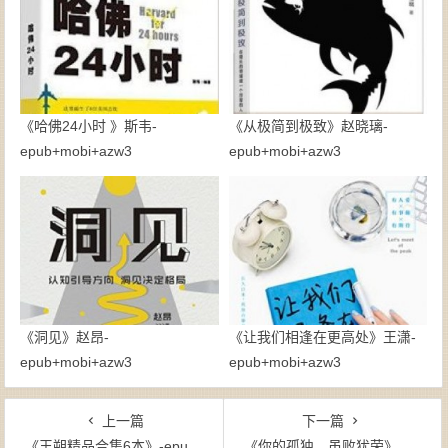
《哈佛24小时 》斯韦-
《从极简到极致》赵晓璃-
epub+mobi+azw3
epub+mobi+azw3
《洞见》赵昂-
《让我们相逢在更高处》王潇-
epub+mobi+azw3
epub+mobi+azw3
上一篇
下一篇
《王朔精品合集6本》-epub+mobi+azw3
《你的孤独，虽败犹荣》刘同（作者）-epub+mobi