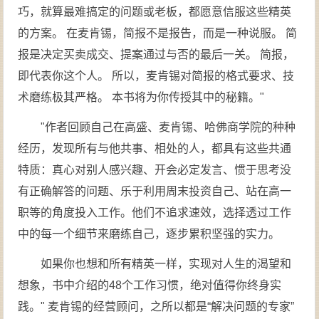
巧，就算最难搞定的问题或老板，都愿意信服这些精英
的方案。 在麦肯锡，简报不是报告，而是一种说服。 简
报是决定买卖成交、提案通过与否的最后一关。 简报，
即代表你这个人。 所以，麦肯锡对简报的格式要求、技
术磨练极其严格。 本书将为你传授其中的秘籍。"
"作者回顾自己在高盛、麦肯锡、哈佛商学院的种种
经历，发现所有与他共事、相处的人，都具有这些共通
特质：真心对别人感兴趣、开会必定发言、惯于思考没
有正确解答的问题、乐于利用周末投资自己、站在高一
职等的角度投入工作。他们不追求速效，选择透过工作
中的每一个细节来磨练自己，逐步累积坚强的实力。
如果你也想和所有精英一样，实现对人生的渴望和
想象，书中介绍的48个工作习惯，绝对值得你终身实
践。" 麦肯锡的经营顾问，之所以都是“解决问题的专家”