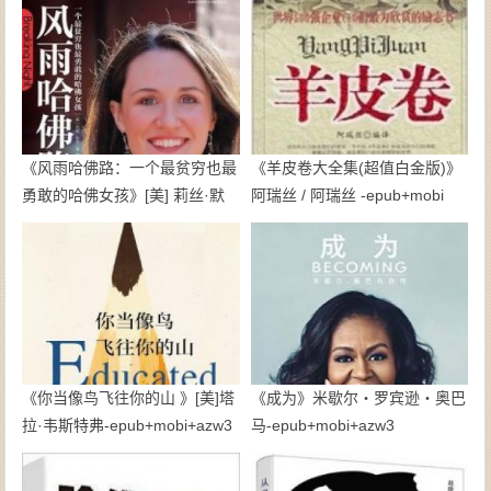
《风雨哈佛路：一个最贫穷也最
《羊皮卷大全集(超值白金版)》
勇敢的哈佛女孩》[美] 莉丝·默
阿瑞丝 / 阿瑞丝 -epub+mobi
里-mobi
《你当像鸟飞往你的山 》[美]塔
《成为》米歇尔・罗宾逊・奥巴
拉·韦斯特弗-epub+mobi+azw3
马-epub+mobi+azw3