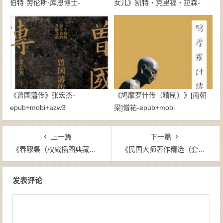
伯特·劳伦斯·库恩博士-
女儿》凯特・克里福・拉森-
epub+mobi
epub+azw3
《曾国藩传》张宏杰-
《鸠摩罗什传（精制）》[南朝
epub+mobi+azw3
梁]僧祐-epub+mobi
上一篇
下一篇
《春醪集（权威插图典藏版）》梁遇春（作者）-epub+mobi+azw3
《民国大师著作精选（套装共5册）》-epub+mobi+azw3
文章导航
发表评论