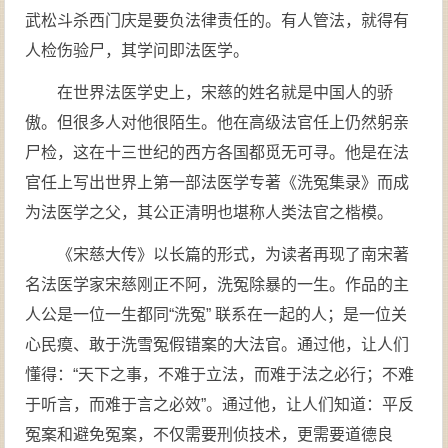
武松斗杀西门庆是要负法律责任的。有人管法，就得有
人检伤验尸，其学问即法医学。
在世界法医学史上，宋慈的姓名就是中国人的骄
傲。但很多人对他很陌生。他在高级法官任上仍然躬亲
尸检，这在十三世纪的西方各国都觅无可寻。他是在法
官任上写出世界上第一部法医学专著《洗冤集录》而成
为法医学之父，其公正清明也堪称人类法官之楷模。
《宋慈大传》以长篇的形式，为读者再现了南宋著
名法医学家宋慈刚正不阿，洗冤除暴的一生。作品的主
人公是一位一生都同“洗冤” 联系在一起的人；是一位关
心民瘼、敢于洗雪冤假错案的大法官。通过他，让人们
懂得：“天下之事，不难于立法，而难于法之必行；不难
于听言，而难于言之必效”。通过他，让人们知道：平反
冤案和避免冤案，不仅需要刑侦技术，更需要道德良