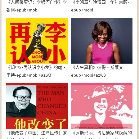
《人间采蜜记：李银河自传》李
《李鸿章与晚清四十年》雷颐-
银河-epub+mobi
epub+mobi
《知中2·再认识李小龙》约翰・
《人生真相》彼得・斯莱文-
里特-epub+mobi+azw3
epub+mobi+azw3
《他改变了中国：江泽民传》罗
《罗斯玛丽：肯尼迪家族隐藏的