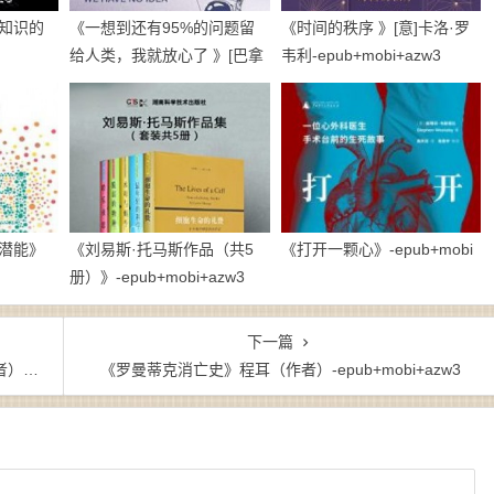
知识的
《一想到还有95%的问题留
《时间的秩序 》[意]卡洛·罗
给人类，我就放心了 》[巴拿
韦利-epub+mobi+azw3
马] 豪尔赫•陈 -
epub+mobi+azw3
潜能》
《刘易斯·托马斯作品（共5
《打开一颗心》-epub+mobi
册）》-epub+mobi+azw3
下一篇
zw3
《罗曼蒂克消亡史》程耳（作者）-epub+mobi+azw3