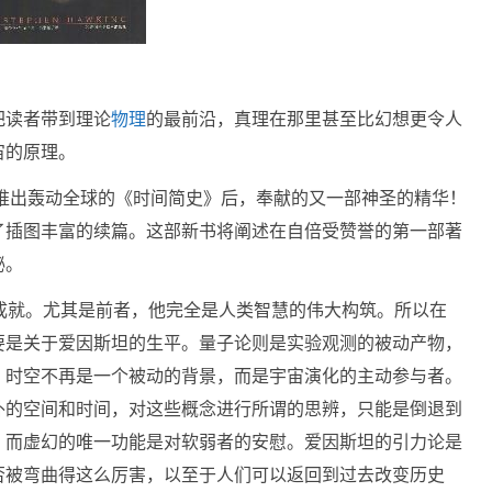
把读者带到理论
物理
的最前沿，真理在那里甚至比幻想更令人
宙的原理。
继推出轰动全球的《时间简史》后，奉献的又一部神圣的精华！
了插图丰富的续篇。这部新书将阐述在自倍受赞誉的第一部著
秘。
成就。尤其是前者，他完全是人类智慧的伟大构筑。所以在
要是关于爱因斯坦的生平。量子论则是实验观测的被动产物，
，时空不再是一个被动的背景，而是宇宙演化的主动参与者。
外的空间和时间，对这些概念进行所谓的思辨，只能是倒退到
，而虚幻的唯一功能是对软弱者的安慰。爱因斯坦的引力论是
否被弯曲得这么厉害，以至于人们可以返回到过去改变历史