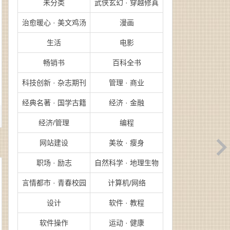
未分类
武侠玄幻 · 穿越修真
治愈暖心 · 美文鸡汤
漫画
生活
电影
畅销书
百科全书
科技创新 · 杂志期刊
管理 · 商业
经典名著 · 国学古籍
经济 · 金融
经济/管理
编程
网站建设
美妆 · 瘦身
职场 · 励志
自然科学 · 地理生物
言情都市 · 青春校园
计算机/网络
设计
软件 · 教程
软件操作
运动 · 健康