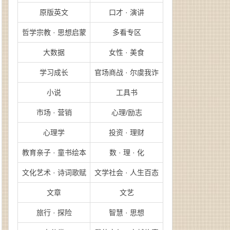
原版英文
口才 · 演讲
哲学宗教 · 思想启蒙
多看专区
大数据
女性 · 美食
学习成长
官场商战 · 尔虞我诈
小说
工具书
市场 · 营销
心理/励志
心理学
投资 · 理财
教育亲子 · 童书绘本
数 · 理 · 化
文化艺术 · 诗词歌赋
文学社会 · 人生百态
文章
文艺
旅行 · 探险
智慧 · 思想