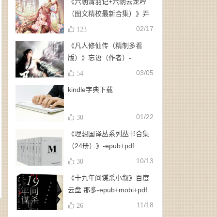
《六朝清羽记+六朝云龙吟
（图文精校最新合集）》弄
玉、龙璇（作者）-
02/17
123
epub+mobi+azw3
《凡人修仙传（精制多看
版）》忘语（作者）-
epub+mobi
03/05
54
kindle字典下载
01/22
30
《理想国译丛系列丛书合集
（24册）》-epub+pdf
10/13
30
《十九年间谋杀小叙》百度
云盘 那多-epub+mobi+pdf
11/18
26