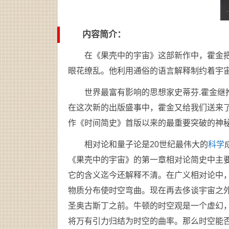
内容简介：
在《果壳中的宇宙》这部新作中，霍金
眼花缭乱。他利用通俗的语言解释制约着宇
世界最富有影响的思想家史蒂芬.霍金
在这次新的出版盛事中，霍金又给我们送来
作《时间简史》首版以来的最重要突破的神
相对论和量子论是20世纪最伟大的
科学
《果壳中的宇宙》的第一章相对论简史中主
它的含义迄今还解释不清。在广义相对论中
物质分布使时空弯曲。现在再去侈谈宇宙之
圣奥古斯丁之前。牛顿的时空观是一个虚幻
将万有引力归结为时空的曲率。那么时空能