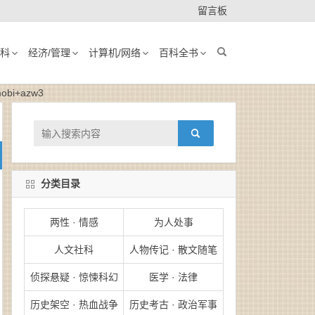
留言板
科
经济/管理
计算机/网络
百科全书
i+azw3
分类目录
两性 · 情感
为人处事
人文社科
人物传记 · 散文随笔
侦探悬疑 · 惊悚科幻
医学 · 法律
历史架空 · 热血战争
历史考古 · 政治军事