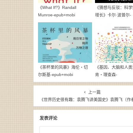
《What If?》Randall
《猜想与反驳：科学
Munroe-epub+mobi
增长》卡尔·波普尔-
epub+mobi+pdf
《茶杯里的风暴》海伦・切
《基因、大脑和人类
尔斯基-epub+mobi
肯・理查森-
epub+mobi+azw3
上一篇
《世界历史很有趣：袁腾飞讲美国史》袁腾飞（作者）-epub+mobi+a
发表评论