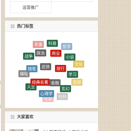
运营推广
热门标签
科普
商业
政治
小说
战争
武侠
旅行
随笔
文化
学习
编程
金融
经典名著
思想
人生
玄幻
心理学
言情
思维
社科
社会
大家喜欢