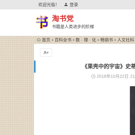
欢迎光临！
登录
淘书党
书籍是人类进步的阶梯
首页
百科全书
数 · 理 · 化
畅销书
人文社科
A+
《果壳中的宇宙》史蒂芬·
2018年10月22日
21