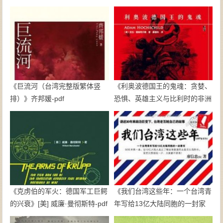
《巨流河（台湾完整版繁体竖
《利奥波德国王的鬼魂：贪婪、
排）》齐邦媛-pdf
恐惧、英雄主义与比利时的非洲
殖民地》亚当·霍赫希尔德-pdf
《克虏伯的军火：德国军工巨鳄
《我们台湾这些年：一个台湾青
的兴衰》[美] 威廉·曼彻斯特-pdf
年写给13亿大陆同胞的一封家
书》廖信忠-epub+mobi