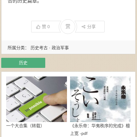
合的历史篇章。
赏
赞
0
分享
所属分类：
历史考古 · 政治军事
历史
一个大合集（转载）
《永乐帝：华夷秩序的完成》檀
上宽 -pdf