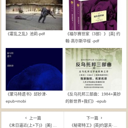
《霍乱之乱》池莉-pdf
《福尔赛世家（3部）》 [英] 约
翰·高尔斯华绥 -pdf
《蒙马特遗书》邱妙津-
《反乌托邦三部曲：1984+美妙
epub+mobi
的新世界+我们》-epub
上一篇
下一篇
《末日逼近(上+下)》 [美] 斯蒂芬·金（作者）-epub+mobi
《秘密特工》[英]约瑟夫·康拉德 （作者）-epub+mobi+azw3