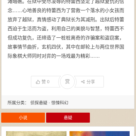
滩暗礁。在狱中受尽凌辱的特蕾西坚定了越狱复仇的信
念……心地善良的特蕾西为了营救一个落水的小女孩而
放弃了越狱，真情感动了典狱长为其减刑。出狱后特蕾
西迫于生活而为盗，利用自己的美貌与智慧，特蕾西不
但成功复仇，还缔造了一桩桩离奇的诈骗案和盗窃案，
故事情节曲折，玄机四伏，其中在邮轮上与两位世界国
际象棋大师同时对弈的一场戏最为精彩……
赏
赞
0
分享
所属分类：
侦探悬疑 · 惊悚科幻
小说
悬疑