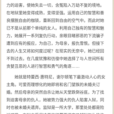
力的迫害，使她失去一切，含冤陷入万劫不复的境地。
在地狱里她变得成熟，变得坚强。运用自己的智慧和善
良摆脱自由的枷锁，重新回到自由的空气中。而此时她
已不是从前那个单纯的女人。利用自己独有的智慧和魅
力，她展开一系列复仇行动，亲眼目睹邪恶的下流骗子
遭到应有的报应，为自己，为母亲，报仇雪恨。但接下
去的人生又将如何度过呢？在现实的无奈中，她已经回
不到过去。在几度犹豫和彷徨中她选择了与人世间所有
贪婪丑恶的人进行智慧和勇气的角逐……
她就是特蕾西·惠特尼，谢尔顿笔下最激动人心的女
主角。可爱而理想化的她即将和名门望族的未婚夫订
婚。然后母亲的突然自杀让她从天堂跌倒谷底，为了找
到迫害母亲的仇人，她被势力强大的仇人陷害入狱，同
时也被未婚夫遗弃。监狱是一所大学，那里处处都是险