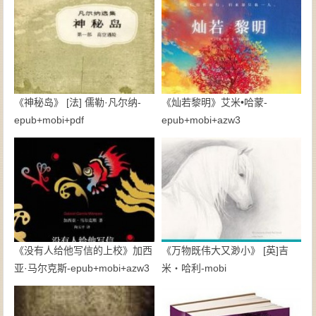
《神秘岛》 [法] 儒勒·凡尔纳-
《灿若黎明》艾米•哈蒙-
epub+mobi+pdf
epub+mobi+azw3
《没有人给他写信的上校》加西
《万物既伟大又渺小》 [英]吉
亚·马尔克斯-epub+mobi+azw3
米・哈利-mobi