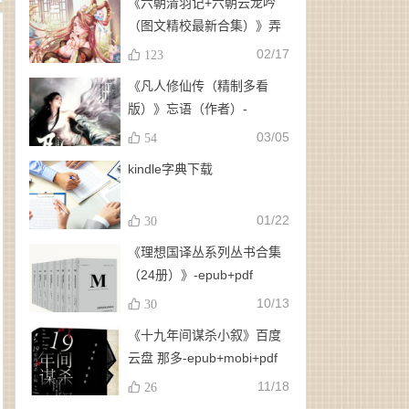
《六朝清羽记+六朝云龙吟
（图文精校最新合集）》弄
玉、龙璇（作者）-
02/17
123
epub+mobi+azw3
《凡人修仙传（精制多看
版）》忘语（作者）-
epub+mobi
03/05
54
kindle字典下载
01/22
30
《理想国译丛系列丛书合集
（24册）》-epub+pdf
10/13
30
《十九年间谋杀小叙》百度
云盘 那多-epub+mobi+pdf
11/18
26