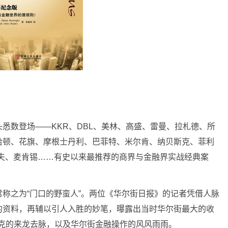
。
悉数登场——KKR、DBL、美林、高盛、雷曼、拉札德、所
哈顿、花旗、摩根士丹利、巴菲特、米尔肯、纳贝斯克、菲利
卡夫、麦肯锡……有史以来最推荐的商界与金融界实战经典案
称之为“门口的野蛮人”。两位《华尔街日报》的记者凭借人脉
的资料，再辅以引人入胜的妙笔，曝露出当时华尔街最大的收
贝斯克的来龙去脉，以及华尔街金融操作的风风雨雨。