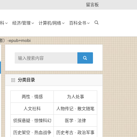
留言板
科
经济/管理
计算机/网络
百科全书
epub+mobi
分类目录
两性 · 情感
为人处事
人文社科
人物传记 · 散文随笔
侦探悬疑 · 惊悚科幻
医学 · 法律
历史架空 · 热血战争
历史考古 · 政治军事