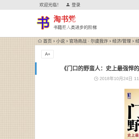
欢迎光临！
登录
淘书党
书籍是人类进步的阶梯
首页
小说
官场商战 · 尔虞我诈
经济/管理
经
A+
《门口的野蛮人：史上最强悍的资本
2018年10月24日
11