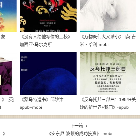
蒙-
《没有人给他写信的上校》
《万物既伟大又渺小》 [英]吉
加西亚·马尔克斯-
米・哈利-mobi
epub+mobi+azw3
 [英]
《蒙马特遗书》邱妙津-
《反乌托邦三部曲：1984+美
f
epub+mobi
妙的新世界+我们》-epub
下一篇
azw3
《安东尼·波顿的成功投资》-mobi