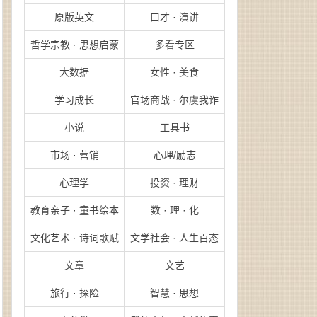
原版英文
口才 · 演讲
哲学宗教 · 思想启蒙
多看专区
大数据
女性 · 美食
学习成长
官场商战 · 尔虞我诈
小说
工具书
市场 · 营销
心理/励志
心理学
投资 · 理财
教育亲子 · 童书绘本
数 · 理 · 化
文化艺术 · 诗词歌赋
文学社会 · 人生百态
文章
文艺
旅行 · 探险
智慧 · 思想