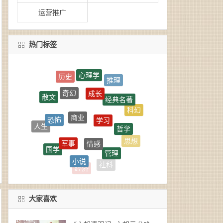
运营推广
热门标签
心理学
推理
成长
奇幻
经典名著
散文
商业
学习
科幻
恐怖
哲学
人生
情感
军事
思想
国学
管理
小说
惊悚
随笔
社科
经济
大家喜欢