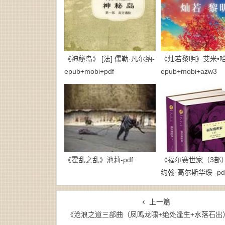
《神秘岛》 [法] 儒勒·凡尔纳-
《灿若黎明》艾米•哈
epub+mobi+pdf
epub+mobi+azw3
《霍乱之乱》池莉-pdf
《福尔赛世家（3部）》
约翰·高尔斯华绥 -pd
上一篇
《沧浪之道三部曲（凤鸣龙啸+绝处逢生+水落石出）》宋定国（作者）-epub+mobi+