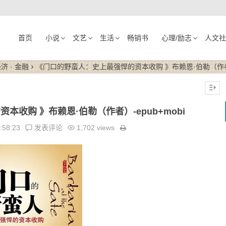
首页
小说
文艺
生活
畅销书
心理/励志
人文社
济 · 金融
《门口的野蛮人：史上最强悍的资本收购 》布赖恩·伯勒（作者）-
收购 》布赖恩·伯勒（作者）-epub+mobi
:58:23
发表评论
1,702 views