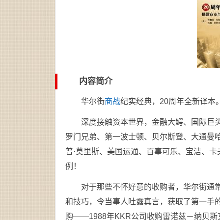
内容简介
华尔街
商战
纪实经典，20周年全新译本
深度接触资本世界，金融大鳄、国际巨头
罗门兄弟、第一波士顿、贝尔斯登、大通曼
普·莫里斯、美国运通、百事可乐、宝洁、
例！
对于那些不怀好意的收购者，华尔街通常
和技巧，令当事人吐露真言，获取了第一手
购——1988年KKR公司收购雷诺兹－纳