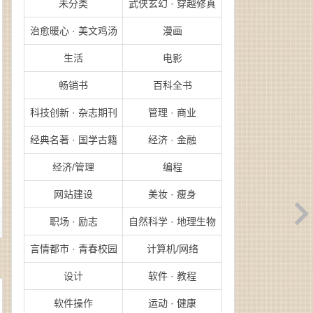
未分类
武侠玄幻 · 穿越修真
治愈暖心 · 美文鸡汤
漫画
生活
电影
畅销书
百科全书
科技创新 · 杂志期刊
管理 · 商业
经典名著 · 国学古籍
经济 · 金融
经济/管理
编程
网站建设
美妆 · 瘦身
职场 · 励志
自然科学 · 地理生物
言情都市 · 青春校园
计算机/网络
设计
软件 · 教程
软件操作
运动 · 健康