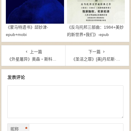
《蒙马特遗书》邱妙津-
《反乌托邦三部曲：1984+美妙
epub+mobi
的新世界+我们》-epub
上一篇
下一篇
《外星屠异》奥森・斯科特・卡德（作者）-epub+mobi
《圣洁之罪》[美]丹尼斯·勒翰（作者）-epub+mobi
文章导航
发表评论
*
昵称