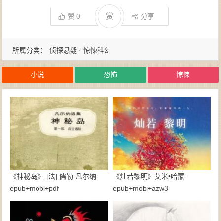
赏
赞
0
分享
所属分类：
侦探悬疑 · 惊悚科幻
小说
恐怖
惊悚
《神秘岛》 [法] 儒勒·凡尔纳-
《灿若黎明》艾米•哈蒙-
epub+mobi+pdf
epub+mobi+azw3