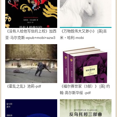
《没有人给他写信的上校》加西
《万物既伟大又渺小》 [英]吉
亚·马尔克斯-epub+mobi+azw3
米・哈利-mobi
《霍乱之乱》池莉-pdf
《福尔赛世家（3部）》 [英] 约
翰·高尔斯华绥 -pdf