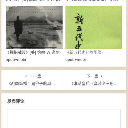
书》廖信忠-epub+mobi
《拥抱战败》[美] 约翰·W·道尔-
《新五代史》欧阳修-
epub+mobi
epub+mobi
上一篇
下一篇
《战国纵横：鬼谷子的局（多看精制，套装8册全）》寒川子（作者）-epub
《孝恭皇后（套装全三册）》原铨（作者）-epub+mobi+azw3
文章导航
发表评论