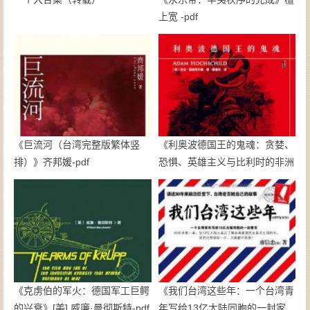
上宽 -pdf
《巨流河（台湾完整版繁体竖
《利奥波德国王的鬼魂：贪婪、
排）》齐邦媛-pdf
恐惧、英雄主义与比利时的非洲
殖民地》亚当·霍赫希尔德-pdf
《克虏伯的军火：德国军工巨鳄
《我们台湾这些年：一个台湾青
的兴衰》[美] 威廉·曼彻斯特-pdf
年写给13亿大陆同胞的一封家