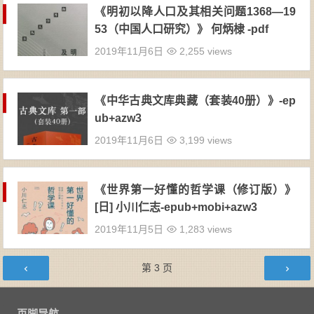
《明初以降人口及其相关问题1368—19
53（中国人口研究）》 何炳棣 -pdf
2019年11月6日
2,255 views
《中华古典文库典藏（套装40册）》-ep
ub+azw3
2019年11月6日
3,199 views
《世界第一好懂的哲学课（修订版）》
[日] 小川仁志-epub+mobi+azw3
2019年11月5日
1,283 views
文章导航
第
3
页
页脚导航