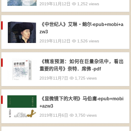
2019年11月12日
1,252 views
《中世纪人》艾琳・鲍尔-epub+mobi+a
zw3
2019年11月12日
1,526 views
《精准预测：如何在巨量杂讯中，看出
重要的讯号》奈特．席佛 -pdf
2019年11月7日
1,725 views
《显微镜下的大明》马伯庸-epub+mobi
+azw3
2019年11月6日
3,750 views