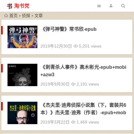
淘书党
首页
侦探
文章
《弹弓神警》常书欣-epub
2019年12月30日
5,201 views
《刺青杀人事件》高木彬光-epub+mobi
+azw3
2019年9月30日
2,191 views
《杰夫里·迪弗侦探小说集（下，套装共6
本）》杰夫里·迪弗（作者）-epub+mob
i+azw3
2019年3月22日
1,469 views