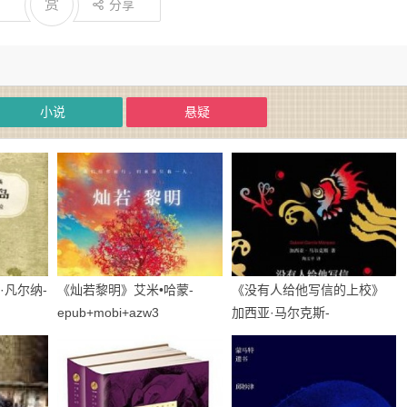
赏
分享
小说
悬疑
·凡尔纳-
《灿若黎明》艾米•哈蒙-
《没有人给他写信的上校》
epub+mobi+azw3
加西亚·马尔克斯-
epub+mobi+azw3