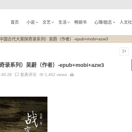
首页
小说
文艺
生活
畅销书
心理/励志
人文社
国古代大案探奇录系列）吴蔚（作者）-epub+mobi+azw3
系列）吴蔚（作者）-epub+mobi+azw3
:40:28
发表评论
1,462 views