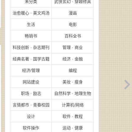
未分类
武侠玄幻 · 穿越修真
治愈暖心 · 美文鸡汤
漫画
生活
电影
畅销书
百科全书
科技创新 · 杂志期刊
管理 · 商业
经典名著 · 国学古籍
经济 · 金融
经济/管理
编程
网站建设
美妆 · 瘦身
职场 · 励志
自然科学 · 地理生物
言情都市 · 青春校园
计算机/网络
设计
软件 · 教程
软件操作
运动 · 健康