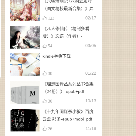
《六朝清羽记+六朝云龙吟
（图文精校最新合集）》弄
玉、龙璇（作者）-
02/17
123
epub+mobi+azw3
《凡人修仙传（精制多看
版）》忘语（作者）-
epub+mobi
03/05
54
kindle字典下载
01/22
30
《理想国译丛系列丛书合集
（24册）》-epub+pdf
10/13
30
《十九年间谋杀小叙》百度
云盘 那多-epub+mobi+pdf
11/18
26