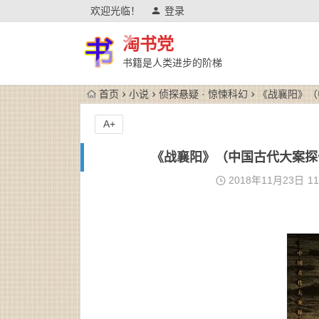
欢迎光临！
登录
淘书党
书籍是人类进步的阶梯
首页
小说
侦探悬疑 · 惊悚科幻
《战襄阳》（中
A+
《战襄阳》（中国古代大案探奇录
2018年11月23日
11