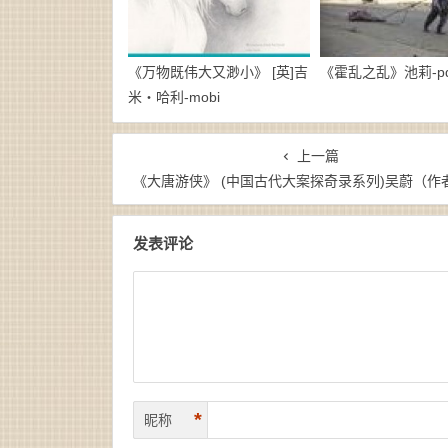
《万物既伟大又渺小》 [英]吉
《霍乱之乱》池莉-pd
米・哈利-mobi
上一篇
《大唐游侠》 (中国古代大案探奇录系列)吴蔚（作者）-epub+mobi+a
发表评论
*
昵称