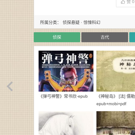
赞
0
所属分类：
侦探悬疑 · 惊悚科幻
侦探
古代
《弹弓神警》常书欣-epub
《神秘岛》 [法] 儒勒
epub+mobi+pdf