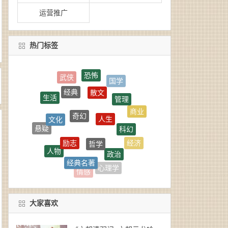
运营推广
热门标签
恐怖
散文
经典
管理
生活
奇幻
人生
文化
商业
科幻
悬疑
哲学
励志
经济
政治
人物
经典名著
战争
学习
心理学
情感
大家喜欢