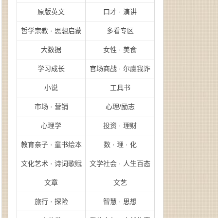
原版英文
口才 · 演讲
哲学宗教 · 思想启蒙
多看专区
大数据
女性 · 美食
学习成长
官场商战 · 尔虞我诈
小说
工具书
市场 · 营销
心理/励志
心理学
投资 · 理财
教育亲子 · 童书绘本
数 · 理 · 化
文化艺术 · 诗词歌赋
文学社会 · 人生百态
文章
文艺
旅行 · 探险
智慧 · 思想