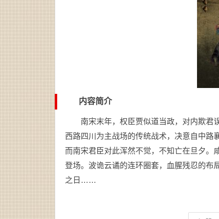
内容简介
南宋末年，权臣贾似道当政，对内欺君
西路四川为主战场的传统战术，决意自中路襄
而南宋君臣对此浑然不觉，不知亡在旦夕。咸
登场。波诡云谲的连环圈套，血腥残忍的布
之日……