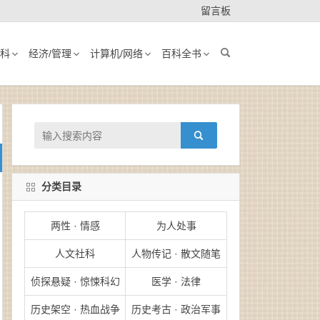
留言板
科
经济/管理
计算机/网络
百科全书
分类目录
两性 · 情感
为人处事
人文社科
人物传记 · 散文随笔
侦探悬疑 · 惊悚科幻
医学 · 法律
历史架空 · 热血战争
历史考古 · 政治军事