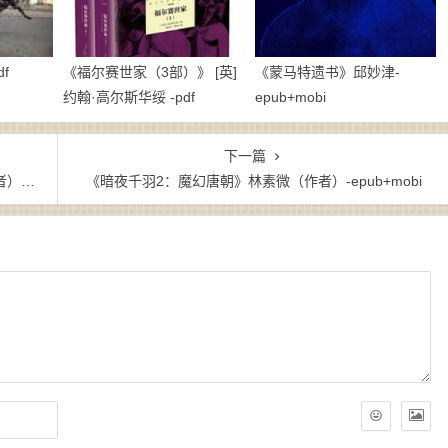
f
《福尔赛世家（3部）》 [英]
《蒙马特遗书》邱妙津-
约翰·高尔斯华绥 -pdf
epub+mobi
下一篇
zw3
《暗夜千羽2：魔幻唐朝》林素微（作者）-epub+mobi