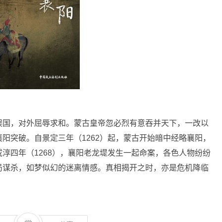
误国，对外屈辱求和。蒙古皇帝忽必烈有意吞并天下，一改以
阳突破。自景定三年（1262）起，蒙古开始暗中经略襄阳，
淳四年（1268），襄阳老龙堤发生一起命案，各色人物纷纷
局谋杀，如梦似幻的迷离情感。真相揭开之时，亦是危机降临