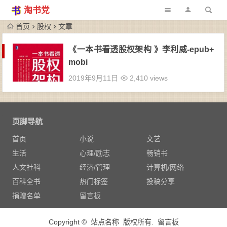
淘书党
首页
股权
文章
《一本书看透股权架构 》李利威-epub+
mobi
2019年9月11日
2,410 views
页脚导航
首页
小说
文艺
生活
心理/励志
畅销书
人文社科
经济/管理
计算机/网络
百科全书
热门标签
投稿分享
捐赠名单
留言板
Copyright © 站点名称 版权所有.
留言板