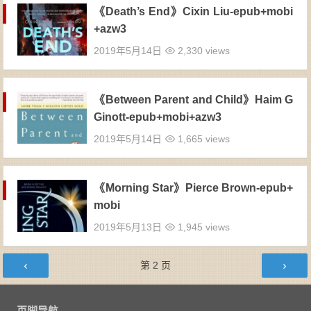
《Death’s End》Cixin Liu-epub+mobi
+azw3
2019年5月14日
2,330 views
《Between Parent and Child》Haim G
Ginott-epub+mobi+azw3
2019年5月14日
1,665 views
《Morning Star》Pierce Brown-epub+
mobi
2019年5月13日
1,945 views
文章导航
第
2
页
页脚导航