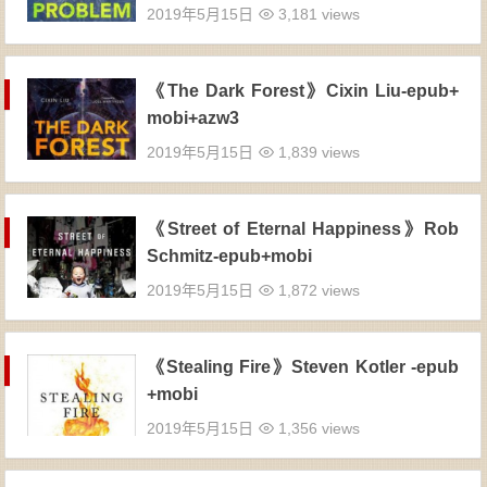
2019年5月15日
3,181 views
《The Dark Forest》Cixin Liu-epub+
mobi+azw3
2019年5月15日
1,839 views
《Street of Eternal Happiness》Rob
Schmitz-epub+mobi
2019年5月15日
1,872 views
《Stealing Fire》Steven Kotler -epub
+mobi
2019年5月15日
1,356 views