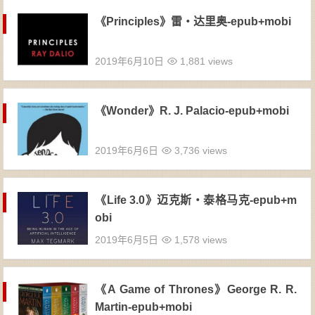
《Principles》雷・达里奥-epub+mobi
2019年6月10日
1,881 views
《Wonder》R. J. Palacio-epub+mobi
2019年6月6日
3,736 views
《Life 3.0》迈克斯・泰格马克-epub+m
obi
2019年6月5日
1,578 views
《A Game of Thrones》George R. R.
Martin-epub+mobi