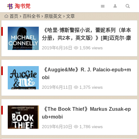
淘书党
首页
百科全书
原版英文
文章
《哈里·博斯警探小说，蕾妮系列（单本
分册，共2本，英文版）》[美]迈克尔·康
奈利（作者）-epub+mobi
2019年6月16日
1,596 views
《Auggie&Me》R. J. Palacio-epub+m
obi
2019年6月11日
1,375 views
《The Book Thief》Markus Zusak-ep
ub+mobi
2019年6月10日
1,786 views