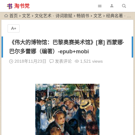
淘书党
首页
文艺
文化艺术 · 诗词歌赋
畅销书
文艺
经典名著 · 国学古籍
A+
《伟大的博物馆：巴黎奥赛美术馆》[意] 西蒙娜·
巴尔多蕾娜（编著）-epub+mobi
2018年11月23日
发表评论
1,521 views