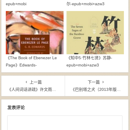
epub+mobi
尔-epub+mobi+azw3
《The Book of Ebenezer Le
《知中5·竹林七贤》苏静-
Page》Edwards-
epub+mobi+azw3
epub+mobi+azw3
上一篇
下一篇
《人间词话讲疏》许文雨（作者）-epub+mobi+azw3
《巴别塔之犬（2013年版）》[美]卡罗琳·帕克丝特 （作者）-epub+mobi+azw3
文章导航
发表评论