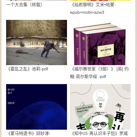
一个大合集（转载）
《灿若黎明》艾米•哈蒙-
epub+mobi+azw3
《霍乱之乱》池莉-pdf
《福尔赛世家（3部）》 [英] 约
翰·高尔斯华绥 -pdf
《蒙马特遗书》邱妙津-
《知中15·再认识丰子恺》罗威