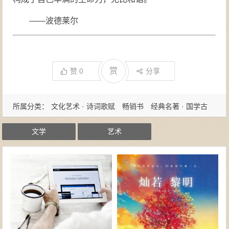
——波德莱尔
赏
赞
0
分享
所属分类：
文化艺术 · 诗词歌赋
畅销书
经典名著 · 国学古
籍
文学
艺术