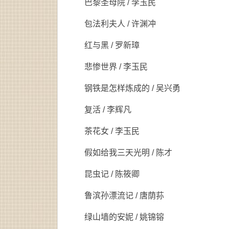
巴黎圣母院 / 李玉民
包法利夫人 / 许渊冲
红与黑 / 罗新璋
悲惨世界 / 李玉民
钢铁是怎样炼成的 / 吴兴勇
复活 / 李辉凡
茶花女 / 李玉民
假如给我三天光明 / 陈才
昆虫记 / 陈筱卿
鲁滨孙漂流记 / 唐荫荪
绿山墙的安妮 / 姚锦镕