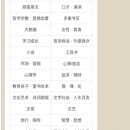
原版英文
口才 · 演讲
哲学宗教 · 思想启蒙
多看专区
大数据
女性 · 美食
学习成长
官场商战 · 尔虞我诈
小说
工具书
市场 · 营销
心理/励志
心理学
投资 · 理财
教育亲子 · 童书绘本
数 · 理 · 化
文化艺术 · 诗词歌赋
文学社会 · 人生百态
文章
文艺
旅行 · 探险
智慧 · 思想