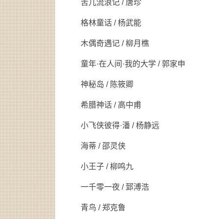
苦儿流浪记 / 唐珍
格林童话 / 杨武能
木偶奇遇记 / 柳月樵
童年·在人间·我的大学 / 郭家申
神秘岛 / 陈筱卿
希腊神话 / 高中甫
小飞侠彼得·潘 / 杨静远
海蒂 / 邵灵侠
小王子 / 柳鸣九
一千零一夜 / 郅溥浩
青鸟 / 郑克鲁