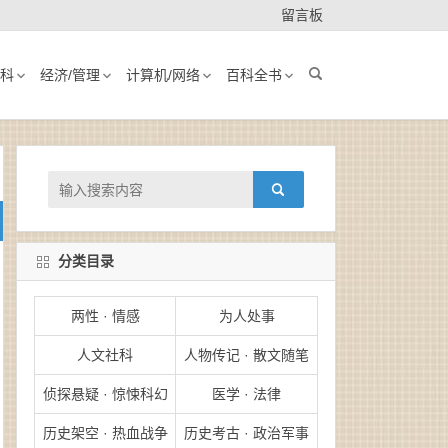
留言板
科
经济/管理
计算机/网络
百科全书
分类目录
两性 · 情感
为人处事
人文社科
人物传记 · 散文随笔
侦探悬疑 · 惊悚科幻
医学 · 法律
历史架空 · 热血战争
历史考古 · 政治军事