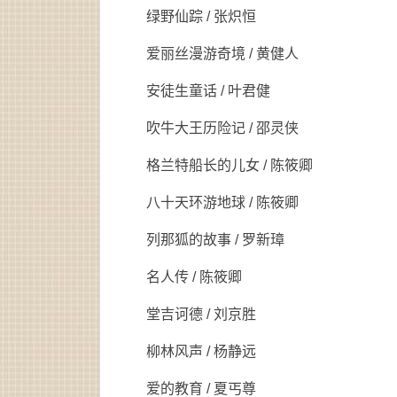
绿野仙踪 / 张炽恒
爱丽丝漫游奇境 / 黄健人
安徒生童话 / 叶君健
吹牛大王历险记 / 邵灵侠
格兰特船长的儿女 / 陈筱卿
八十天环游地球 / 陈筱卿
列那狐的故事 / 罗新璋
名人传 / 陈筱卿
堂吉诃德 / 刘京胜
柳林风声 / 杨静远
爱的教育 / 夏丐尊