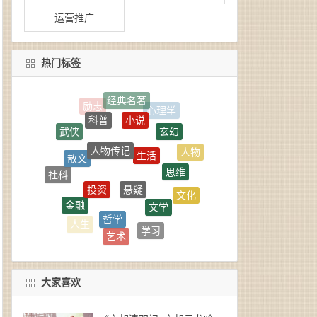
运营推广
热门标签
小说
科普
玄幻
人物传记
生活
散文
思维
人物
悬疑
投资
社科
文学
文化
金融
哲学
政治
学习
人生
言情
艺术
思想
国学
大家喜欢