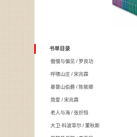
书单目录
傲慢与偏见 / 罗良功
呼啸山庄 / 宋兆霖
基督山伯爵 / 陈筱卿
简爱 / 宋兆霖
老人与海 / 张炽恒
大卫·科波菲尔 / 董秋斯