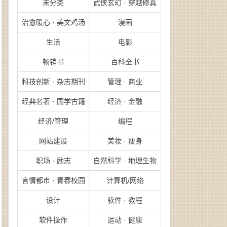
未分类
武侠玄幻 · 穿越修真
治愈暖心 · 美文鸡汤
漫画
生活
电影
畅销书
百科全书
科技创新 · 杂志期刊
管理 · 商业
经典名著 · 国学古籍
经济 · 金融
经济/管理
编程
网站建设
美妆 · 瘦身
职场 · 励志
自然科学 · 地理生物
言情都市 · 青春校园
计算机/网络
设计
软件 · 教程
软件操作
运动 · 健康