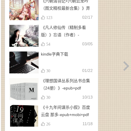
《六朝清羽记+六朝云龙吟
（图文精校最新合集）》弄
玉、龙璇（作者）-
02/17
123
epub+mobi+azw3
《凡人修仙传（精制多看
版）》忘语（作者）-
epub+mobi
03/05
54
kindle字典下载
01/22
30
《理想国译丛系列丛书合集
（24册）》-epub+pdf
10/13
30
《十九年间谋杀小叙》百度
云盘 那多-epub+mobi+pdf
11/18
26