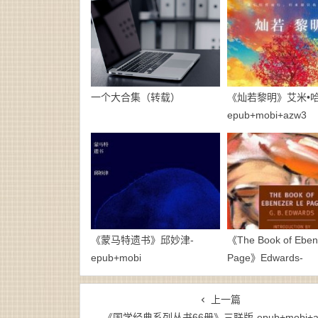
一个大合集（转载）
《灿若黎明》艾米•哈
epub+mobi+azw3
《蒙马特遗书》邱妙津-
《The Book of Eben
epub+mobi
Page》Edwards-
epub+mobi+azw3
上一篇
《国学经典系列丛书66册》三联版-epub+mobi+a