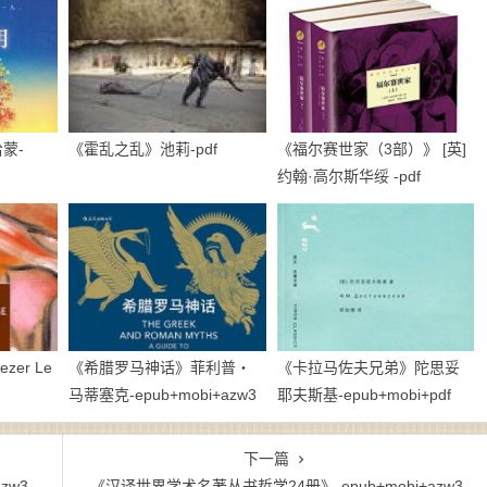
蒙-
《霍乱之乱》池莉-pdf
《福尔赛世家（3部）》 [英]
约翰·高尔斯华绥 -pdf
ezer Le
《希腊罗马神话》菲利普・
《卡拉马佐夫兄弟》陀思妥
马蒂塞克-epub+mobi+azw3
耶夫斯基-epub+mobi+pdf
下一篇
zw3
《汉译世界学术名著丛书哲学24册》-epub+mobi+azw3