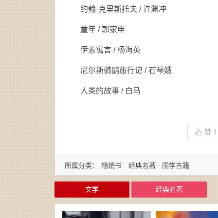
约翰·克里斯托夫 / 许渊冲
童年 / 郭家申
伊索寓言 / 杨海英
尼尔斯骑鹅旅行记 / 石琴娥
人类的故事 / 白马
赞
1
所属分类：
畅销书
经典名著 · 国学古籍
文学
经典名著