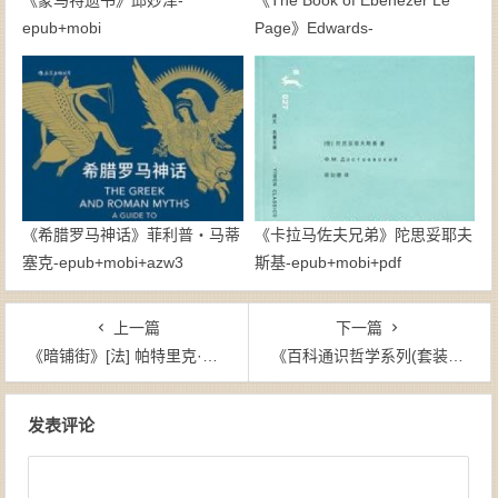
《蒙马特遗书》邱妙津-
《The Book of Ebenezer Le
epub+mobi
Page》Edwards-
epub+mobi+azw3
《希腊罗马神话》菲利普・马蒂
《卡拉马佐夫兄弟》陀思妥耶夫
塞克-epub+mobi+azw3
斯基-epub+mobi+pdf
上一篇
下一篇
《暗铺街》[法] 帕特里克·莫迪亚诺（作者）-epub+mobi+azw3
《百科通识哲学系列(套装共6本) (百科通识文库)》-epub+mobi+azw3
文章导航
发表评论