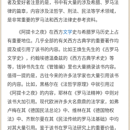
者及爱好者注意的是，书中有大量的涉及希腊、罗马法
律的篇章，内容涉及法哲学、刑法、民法等学术领域，
是非常重要的罗马法和西方法律史参考资料。
《阿提卡之夜》在西方
文学
史与希腊罗马历史上占
有重要地位。几乎全部的有关西方古典学的重要著作均
提及或引用了该书的内容。比如王焕生先生的《古罗马
文学史》，约翰埃德温桑兹的《西方古典学术史》等
等，钱钟书先生在《管锥编》里也大量摘录该书内容。
值得一提的是，古往今来的许多法学家也大量引用该书
的内容。比如，黑格尔在《法哲学原理》中就引用过
《阿提卡之夜》的内容，耶林在《罗马法精神》中则对
该书大加引用。现代欧洲许多大名鼎鼎的法学家，如弗
卢梅在其《德国民法总论》中、维林在其《德国物权
法》中、齐默尔曼在其《民法传统的罗马法基础》中均
对其大量引用。鉴于该书在罗马法研究上的重要价值，