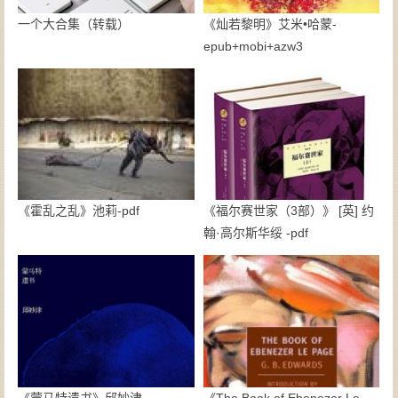
一个大合集（转载）
《灿若黎明》艾米•哈蒙-
epub+mobi+azw3
《霍乱之乱》池莉-pdf
《福尔赛世家（3部）》 [英] 约
翰·高尔斯华绥 -pdf