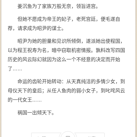
姜沉鱼为了家族万般无奈，领旨进宫。
但她不愿成为帝王的妃子，老死宫廷，便毛遂自
荐，请求成为昭尹的谋士。
昭尹为她的胆量和见识所倾倒，遂派她出使程国，
以为程王祝寿为名，暗中窃取机密情报。孰料改写四国
历史的风云际幻就因为这么一个不经意的决定而开始
了……
命运的齿轮开始转动：从天真纯洁的多情少女，到
母仪天下的皇后；从任人鱼肉的弱小女子，到叱咤风云
的一代女王……
祸国一出倾天下。