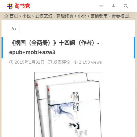
淘书党
首页
小说
武侠玄幻 · 穿越修真
小说
言情都市 · 青春校园
《
A+
《祸国（全两册）》十四阙（作者）-
epub+mobi+azw3
2019年1月31日
发表评论
2,193 views