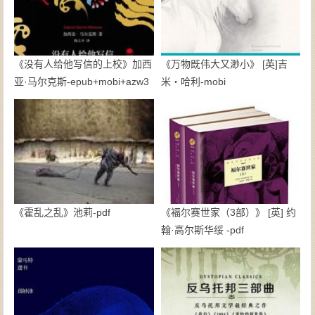
《没有人给他写信的上校》加西
《万物既伟大又渺小》 [英]吉
亚·马尔克斯-epub+mobi+azw3
米・哈利-mobi
《霍乱之乱》池莉-pdf
《福尔赛世家（3部）》 [英] 约
翰·高尔斯华绥 -pdf