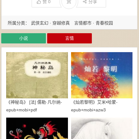
赏
赞
0
分享
所属分类：
武侠玄幻 · 穿越修真
言情都市 · 青春校园
小说
言情
《神秘岛》 [法] 儒勒·凡尔纳-
《灿若黎明》艾米•哈蒙-
epub+mobi+pdf
epub+mobi+azw3