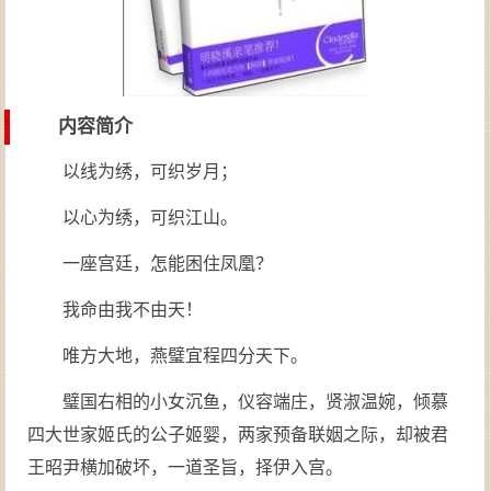
内容简介
以线为绣，可织岁月；
以心为绣，可织江山。
一座宫廷，怎能困住凤凰？
我命由我不由天！
唯方大地，燕璧宜程四分天下。
璧国右相的小女沉鱼，仪容端庄，贤淑温婉，倾慕
四大世家姬氏的公子姬婴，两家预备联姻之际，却被君
王昭尹横加破坏，一道圣旨，择伊入宫。