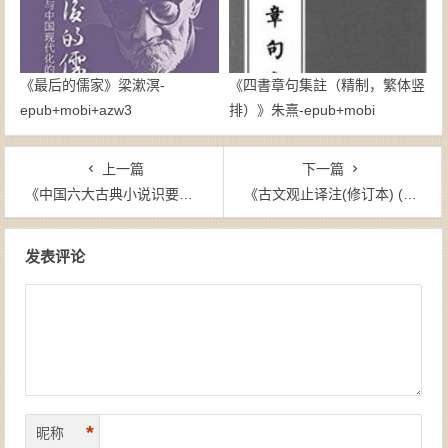
《最后的儒家》梁漱溟-
《四書章句集註（精制，繁体竖
epub+mobi+azw3
排）》朱熹-epub+mobi
上一篇
下一篇
《中国六大古典小说识要（中亚）》张锦池（作者）-epub+mobi+azw3
《古文观止译注(修订本) (博雅文渊阁)》阴法鲁（主编）-epub+mobi+azw3
文章导航
发表评论
*
昵称