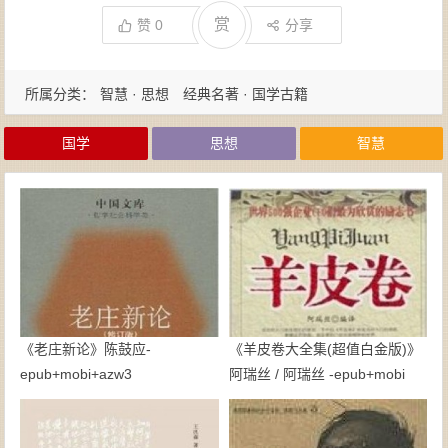
赏
赞
0
分享
所属分类：
智慧 · 思想
经典名著 · 国学古籍
国学
思想
智慧
《老庄新论》陈鼓应-
《羊皮卷大全集(超值白金版)》
epub+mobi+azw3
阿瑞丝 / 阿瑞丝 -epub+mobi