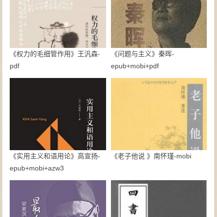
《权力的毛细管作用》王汎森-
《问题与主义》秦晖-
pdf
epub+mobi+pdf
《实用主义和语用论》高宣扬-
《老子他说 》南怀瑾-mobi
epub+mobi+azw3