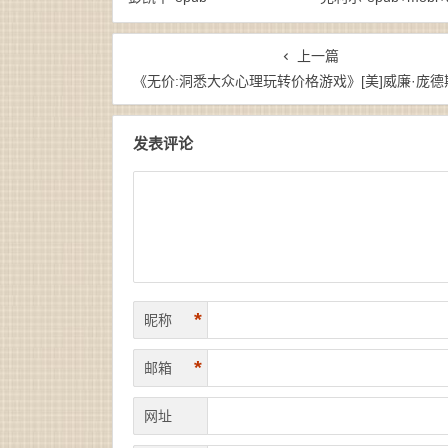
上一篇
《无价:洞悉大众心理玩转价格游戏》[美]威廉·庞德斯通（作者）-epub+mobi+az
发表评论
*
昵称
*
邮箱
网址