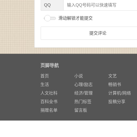
QQ
滑动解锁才能提交
页脚导航
首页
小说
文艺
生活
心理/励志
畅销书
人文社科
经济/管理
计算机/网络
百科全书
热门标签
投稿分享
捐赠名单
留言板