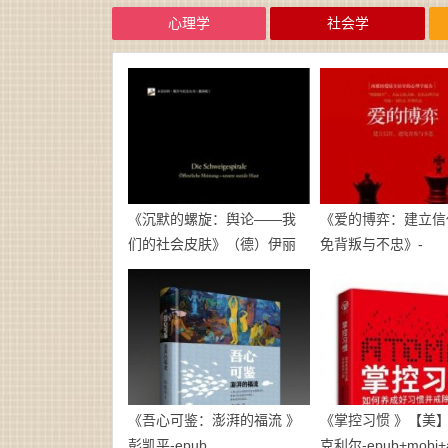
心理学
社会学
《沉默的螺旋：舆论——我
《爱的博弈：建立信
们的社会皮肤》（德）伊丽
免背叛与不忠》-
莎白·诺尔-诺依曼-pdf
mobi+azw3+pdf
《吾心可鉴：澎湃的福流 》
《掌控习惯 》【美】
彭凯平-epub
克利尔-epub+mobi+