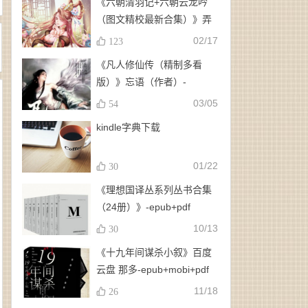
《六朝清羽记+六朝云龙吟
（图文精校最新合集）》弄
玉、龙璇（作者）-
02/17
123
epub+mobi+azw3
《凡人修仙传（精制多看
版）》忘语（作者）-
epub+mobi
03/05
54
kindle字典下载
01/22
30
《理想国译丛系列丛书合集
（24册）》-epub+pdf
10/13
30
《十九年间谋杀小叙》百度
云盘 那多-epub+mobi+pdf
11/18
26