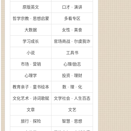
原版英文
口才 · 演讲
哲学宗教 · 思想启蒙
多看专区
大数据
女性 · 美食
学习成长
官场商战 · 尔虞我诈
小说
工具书
市场 · 营销
心理/励志
心理学
投资 · 理财
教育亲子 · 童书绘本
数 · 理 · 化
文化艺术 · 诗词歌赋
文学社会 · 人生百态
文章
文艺
旅行 · 探险
智慧 · 思想