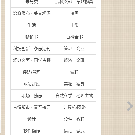
未分类
武侠玄幻 · 穿越修真
治愈暖心 · 美文鸡汤
漫画
生活
电影
畅销书
百科全书
科技创新 · 杂志期刊
管理 · 商业
经典名著 · 国学古籍
经济 · 金融
经济/管理
编程
网站建设
美妆 · 瘦身
职场 · 励志
自然科学 · 地理生物
言情都市 · 青春校园
计算机/网络
设计
软件 · 教程
软件操作
运动 · 健康