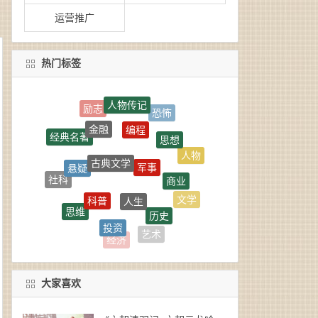
运营推广
热门标签
人物传记
编程
金融
思想
经典名著
古典文学
军事
悬疑
人物
商业
社科
人生
科普
文学
思维
历史
投资
言情
玄幻
艺术
经济
大家喜欢