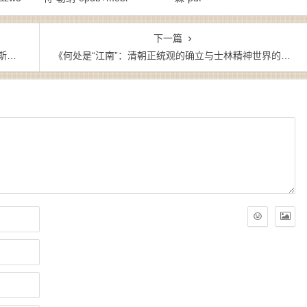
下一篇
w3
《何处是“江南”：清朝正统观的确立与士林精神世界的变异》杨念群 (作者) -epub+mobi+azw3