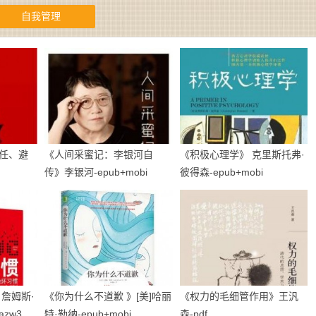
自我管理
任、避
《人间采蜜记：李银河自
《积极心理学》 克里斯托弗·
传》李银河-epub+mobi
彼得森-epub+mobi
詹姆斯·
《你为什么不道歉 》[美]哈丽
《权力的毛细管作用》王汎
azw3
特·勒纳-epub+mobi
森-pdf