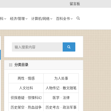
留言板
科
经济/管理
计算机/网络
百科全书
分类目录
两性 · 情感
为人处事
人文社科
人物传记 · 散文随笔
侦探悬疑 · 惊悚科幻
医学 · 法律
历史架空 · 热血战争
历史考古 · 政治军事