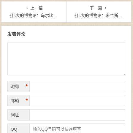
上一篇
下一篇
《伟大的博物馆：乌尔比诺马尔凯国家美术馆》罗伦查·莫基·奥诺里（作者）-epub+mobi
《伟大的博物馆：米兰斯福尔扎古堡博物馆》马蒂诺·阿斯托尔菲（作者）-epub+mobi
文章导航
发表评论
*
昵称
*
邮箱
网址
QQ