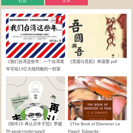
社会
艺术
《我们台湾这些年：一个台湾青
《吾国与吾民》林语堂-pdf
年写给13亿大陆同胞的一封家
书》廖信忠-epub+mobi
《知中15·再认识丰子恺》罗威
《The Book of Ebenezer Le
尔-epub+mobi+azw3
Page》Edwards-