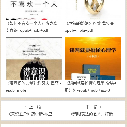
《如何不喜欢一个人》杰克森·
《幸福的婚姻》约翰·戈特曼-
麦肯锡 -epub+mobi+pdf
epub+mobi+pdf
《潜意识的力量》约瑟夫·墨菲 -
《谈判就要搞懂心理学(套装4
epub+mobi
册）》-epub+mobi+azw3
上一篇
下一篇
《天资差异》迈尔斯-布里格斯-mobi+pdf
《清晰表达的艺术：打造高效的职场沟通》多米尼克•穆特勒-epub+mobi
文章导航