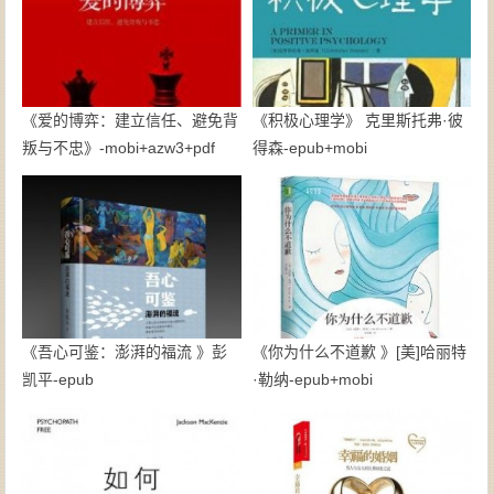
《爱的博弈：建立信任、避免背
《积极心理学》 克里斯托弗·彼
叛与不忠》-mobi+azw3+pdf
得森-epub+mobi
《吾心可鉴：澎湃的福流 》彭
《你为什么不道歉 》[美]哈丽特
凯平-epub
·勒纳-epub+mobi