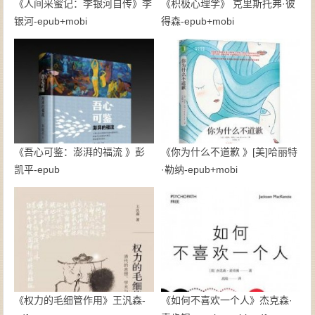
《人间采蜜记：李银河自传》李
《积极心理学》 克里斯托弗·彼
银河-epub+mobi
得森-epub+mobi
《吾心可鉴：澎湃的福流 》彭
《你为什么不道歉 》[美]哈丽特
凯平-epub
·勒纳-epub+mobi
《权力的毛细管作用》王汎森-
《如何不喜欢一个人》杰克森·