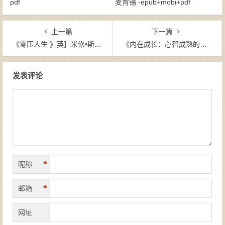
pdf
麦肯锡 -epub+mobi+pdf
上一篇
下一篇
《零压人生 》英］米修•斯托罗尼-epub+mobi
《内在成长：心智成熟的四个思维习惯》[美] 塔玛·琼斯基-epub+mobi+azw3
文章导航
发表评论
*
昵称
*
邮箱
网址