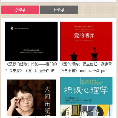
心理学
社会学
《沉默的螺旋：舆论——我们的
《爱的博弈：建立信任、避免背
社会皮肤》（德）伊丽莎白·诺
叛与不忠》-mobi+azw3+pdf
尔-诺依曼-pdf