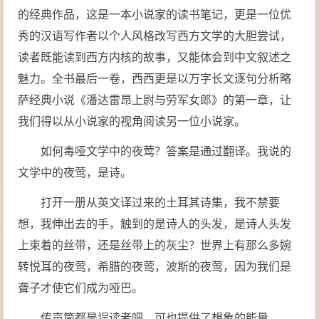
的经典作品，这是一本小说家的读书笔记，更是一位优
秀的汉语写作者以个人风格改写西方文学的大胆尝试，
读者既能读到西方内核的故事，又能体会到中文叙述之
魅力。全书最后一卷，西西更是以万字长文逐句分析略
萨经典小说《潘达雷昂上尉与劳军女郎》的第一章，让
我们得以从小说家的视角阅读另一位小说家。
如何毒哑文学中的夜莺？答案是通过翻译。我说的
文学中的夜莺，是诗。
打开一册从英文译过来的土耳其诗集，我不禁要
想，我伸出去的手，触到的是诗人的头发，是诗人头发
上束着的丝带，还是丝带上的灰尘？世界上有那么多婉
转悦耳的夜莺，希腊的夜莺，波斯的夜莺，因为我们是
聋子才使它们成为哑巴。
传声筒都是误读者吧，可也提供了想象的能量。