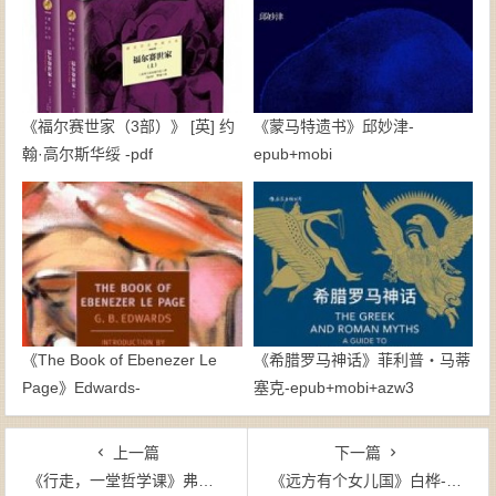
《福尔赛世家（3部）》 [英] 约
《蒙马特遗书》邱妙津-
翰·高尔斯华绥 -pdf
epub+mobi
《The Book of Ebenezer Le
《希腊罗马神话》菲利普・马蒂
Page》Edwards-
塞克-epub+mobi+azw3
epub+mobi+azw3
上一篇
下一篇
《行走，一堂哲学课》弗里德里克・格鲁-epub+mobi+azw3
《远方有个女儿国》白桦-epub+mobi+azw3