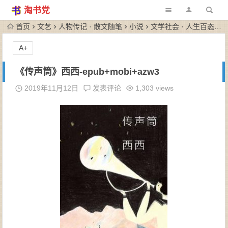
淘书党
首页
文艺
人物传记 · 散文随笔
小说
文学社会 · 人生百态
《
A+
《传声筒》西西-epub+mobi+azw3
2019年11月12日
发表评论
1,303 views