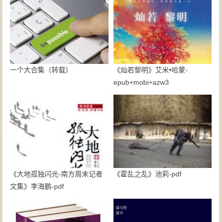
一个大合集（转载）
《灿若黎明》艾米•哈蒙-
epub+mobi+azw3
《大地孤独闪光-南方周末记者
《霍乱之乱》池莉-pdf
文集》李海鹏-pdf