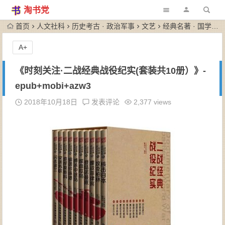
淘书党
首页
人文社科
历史考古 · 政治军事
文艺
经典名著 · 国学古籍
A+
《时刻关注·二战经典战役纪实(套装共10册）》-
epub+mobi+azw3
2018年10月18日
发表评论
2,377 views