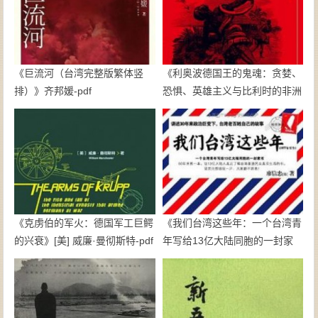
《巨流河（台湾完整版繁体竖
《利奥波德国王的鬼魂：贪婪、
排）》齐邦媛-pdf
恐惧、英雄主义与比利时的非洲
殖民地》亚当·霍赫希尔德-pdf
《克虏伯的军火：德国军工巨鳄
《我们台湾这些年：一个台湾青
的兴衰》[美] 威廉·曼彻斯特-pdf
年写给13亿大陆同胞的一封家
书》廖信忠-epub+mobi