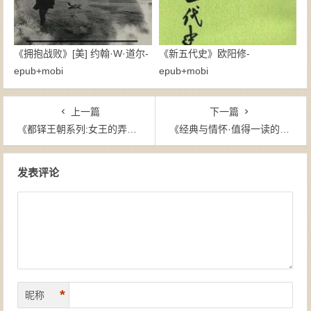
《拥抱战败》[美] 约翰·W·道尔-
《新五代史》欧阳修-
epub+mobi
epub+mobi
上一篇
下一篇
《都铎王朝系列:女王的弄臣》[英]菲利帕·格里高利（作者）-epub+mobi
《经典与情怀·值得一读的20本小说名作（全20册）》-epub+mobi+azw3
文章导航
发表评论
*
昵称