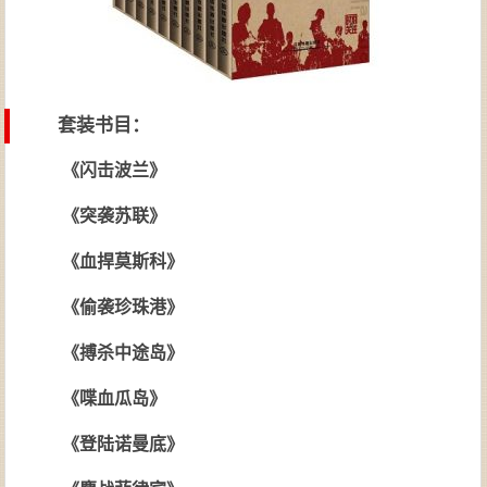
套装书目：
《闪击波兰》
《突袭苏联》
《血捍莫斯科》
《偷袭珍珠港》
《搏杀中途岛》
《喋血瓜岛》
《登陆诺曼底》