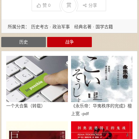
赏
赞
0
分享
所属分类：
历史考古 · 政治军事
经典名著 · 国学古籍
历史
战争
一个大合集（转载）
《永乐帝：华夷秩序的完成》檀
上宽 -pdf