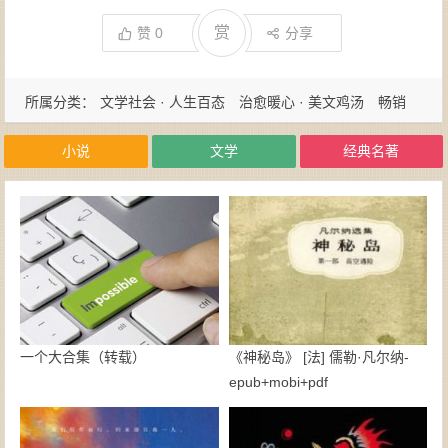
赏
赞
0
分享
所属分类：
文学社会 · 人生百态
治愈暖心 · 美文鸡汤
畅销
书
经典名著 · 国学古籍
小说
文学
经典名著
一个大合集（转载）
《神秘岛》 [法] 儒勒·凡尔纳-
epub+mobi+pdf