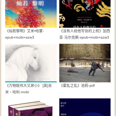
《灿若黎明》艾米•哈蒙-
《没有人给他写信的上校》加西
epub+mobi+azw3
亚·马尔克斯-epub+mobi+azw3
《万物既伟大又渺小》 [英]吉
《霍乱之乱》池莉-pdf
米・哈利-mobi