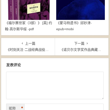
《福尔赛世家（3部）》 [英] 约
《蒙马特遗书》邱妙津-
翰·高尔斯华绥 -pdf
epub+mobi
上一篇
下一篇
《时刻关注·二战经典战役纪实(套装共10册）》-epub+mobi+azw3
《诺贝尔文学奖作品典藏作品（豪华版，套装34册共40本）》-epub+mobi+azw3
文章导航
发表评论
*
昵称