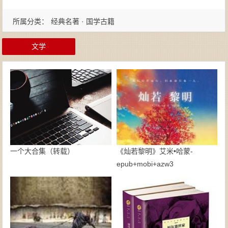
所属分类：
经典名著 · 国学古籍
文学
一个大合集（转载）
《灿若黎明》艾米•哈蒙-
epub+mobi+azw3