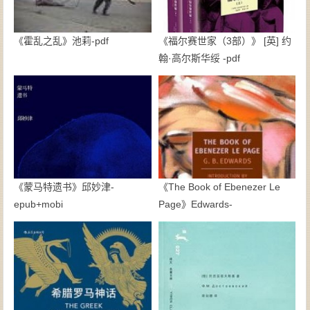
《霍乱之乱》池莉-pdf
《福尔赛世家（3部）》 [英] 约
翰·高尔斯华绥 -pdf
《蒙马特遗书》邱妙津-
《The Book of Ebenezer Le
epub+mobi
Page》Edwards-
epub+mobi+azw3