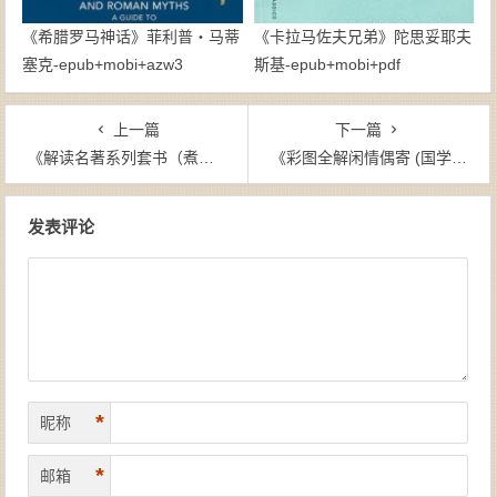
《希腊罗马神话》菲利普・马蒂
《卡拉马佐夫兄弟》陀思妥耶夫
塞克-epub+mobi+azw3
斯基-epub+mobi+pdf
上一篇
下一篇
《解读名著系列套书（煮酒探西游+博弈三国）》吴闲云（作者）-epub+mobi+azw3
《彩图全解闲情偶寄 (国学典藏) 》[清]李渔（作者）-epub+mobi
文章导航
发表评论
*
昵称
*
邮箱