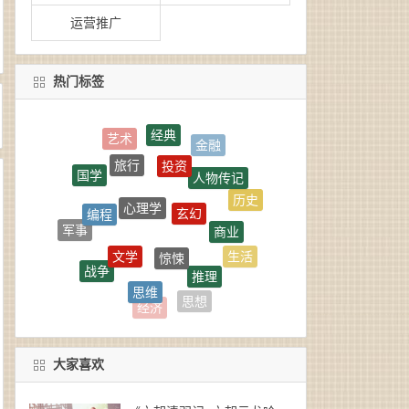
运营推广
热门标签
经典
投资
旅行
人物传记
国学
心理学
玄幻
编程
历史
商业
军事
惊悚
文学
生活
战争
推理
思维
政治
社科
思想
经济
大家喜欢