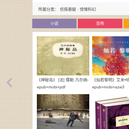
所属分类：
侦探悬疑 · 惊悚科幻
小说
恐怖
《神秘岛》 [法] 儒勒·凡尔纳-
《灿若黎明》艾米•哈
epub+mobi+pdf
epub+mobi+azw3