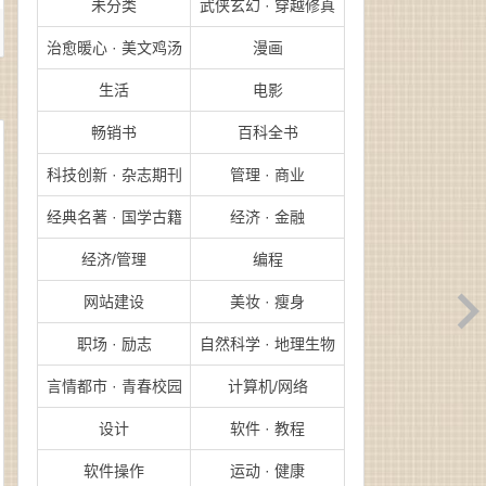
未分类
武侠玄幻 · 穿越修真
治愈暖心 · 美文鸡汤
漫画
生活
电影
畅销书
百科全书
科技创新 · 杂志期刊
管理 · 商业
经典名著 · 国学古籍
经济 · 金融
经济/管理
编程
网站建设
美妆 · 瘦身
职场 · 励志
自然科学 · 地理生物
言情都市 · 青春校园
计算机/网络
设计
软件 · 教程
软件操作
运动 · 健康