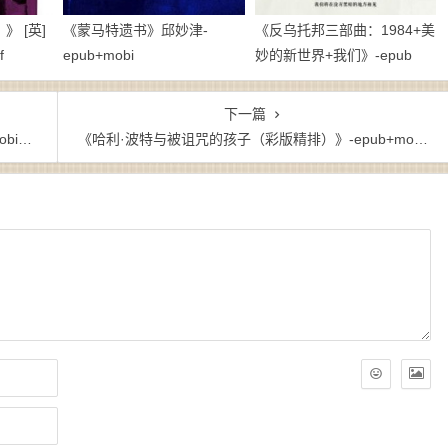
 [英]
《蒙马特遗书》邱妙津-
《反乌托邦三部曲：1984+美
f
epub+mobi
妙的新世界+我们》-epub
下一篇
w3
《哈利·波特与被诅咒的孩子（彩版精排）》-epub+mobi+azw3