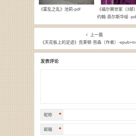
《霍乱之乱》池莉-pdf
《福尔赛世家（3部）》
约翰·高尔斯华绥 -pd
上一篇
《天花板上的足迹》克莱顿·劳森（作者）-epub+mobi+az
发表评论
*
昵称
*
邮箱