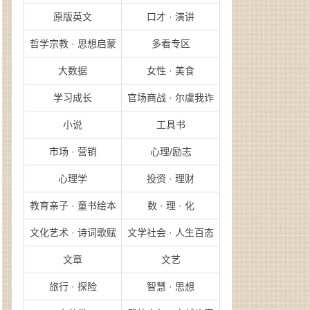
原版英文
口才 · 演讲
哲学宗教 · 思想启蒙
多看专区
大数据
女性 · 美食
学习成长
官场商战 · 尔虞我诈
小说
工具书
市场 · 营销
心理/励志
心理学
投资 · 理财
教育亲子 · 童书绘本
数 · 理 · 化
文化艺术 · 诗词歌赋
文学社会 · 人生百态
文章
文艺
旅行 · 探险
智慧 · 思想