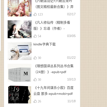
《六朝清羽记+六朝云龙吟
（图文精校最新合集）》弄
玉、龙璇（作者）-
02/17
123
epub+mobi+azw3
《凡人修仙传（精制多看
版）》忘语（作者）-
epub+mobi
03/05
54
kindle字典下载
01/22
30
《理想国译丛系列丛书合集
（24册）》-epub+pdf
10/13
30
《十九年间谋杀小叙》百度
云盘 那多-epub+mobi+pdf
11/18
26