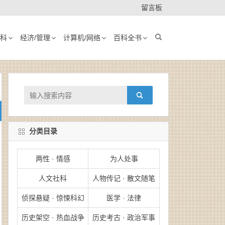
留言板
科
经济/管理
计算机/网络
百科全书
分类目录
两性 · 情感
为人处事
人文社科
人物传记 · 散文随笔
侦探悬疑 · 惊悚科幻
医学 · 法律
历史架空 · 热血战争
历史考古 · 政治军事