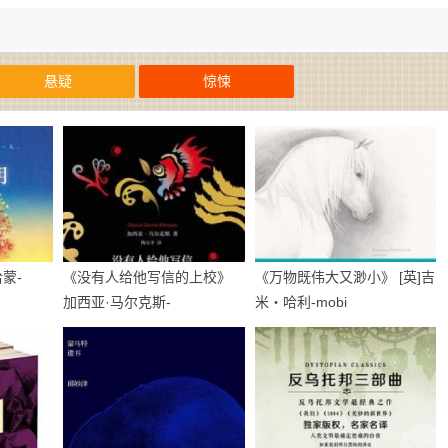
悬疑
惊悚
蒙-
《没有人给他写信的上校》
《万物既伟大又渺小》 [英]吉
加西亚·马尔克斯-
米・哈利-mobi
epub+mobi+azw3