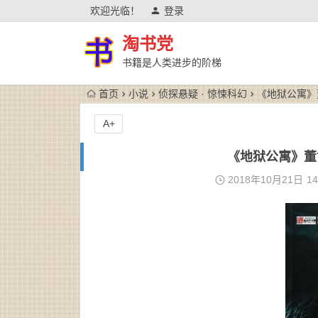
欢迎光临！
登录
淘书党
书籍是人类进步的阶梯
首页
小说
侦探悬疑 · 惊悚科幻
《地狱公寓》董协
A+
《地狱公寓》董协（
2018年10月21日
14