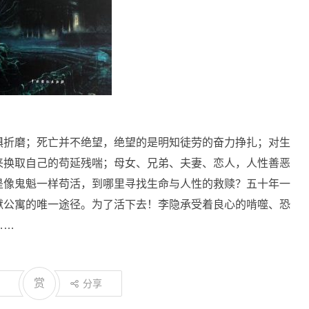
惧折磨；死亡并不绝望，绝望的是明知徒劳的奋力挣扎；对生
来换取自己的苟延残喘；母女、兄弟、夫妻、恋人，人性善恶
是像鬼魁一样苟活，到哪里寻找生命与人性的救赎？五十年一
狱公寓的唯一途径。为了活下去！李隐承受着良心的啃噬、恐
……
赏
分享