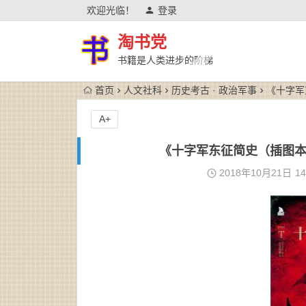
欢迎光临！
登录
淘书党
书籍是人类进步的阶梯
首页
人文社科
历史考古 · 政治军事
《十字军东
A+
《十字军东征简史（插图本）》
2018年10月21日
14