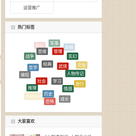
运营推广
热门标签
管理
思维
玄幻
战争
经典
武侠
哲学
文化
人物传记
学习
编程
社会
旅行
情感
推理
国学
历史
社科
成长
经典名著
恐怖
生活
惊悚
大家喜欢