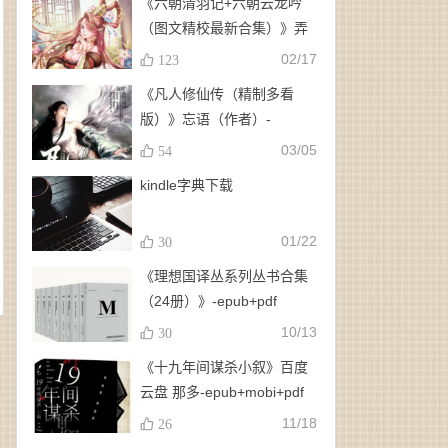
《六朝清羽记+六朝云龙吟
（图文精校最新合集）》弄
玉、龙璇（作者）-
02/17
123
epub+mobi+azw3
《凡人修仙传（精制多看
版）》忘语（作者）-
epub+mobi
03/05
54
kindle字典下载
01/22
30
《理想国译丛系列丛书合集
（24册）》-epub+pdf
10/13
30
《十九年间谋杀小叙》百度
云盘 那多-epub+mobi+pdf
11/18
26