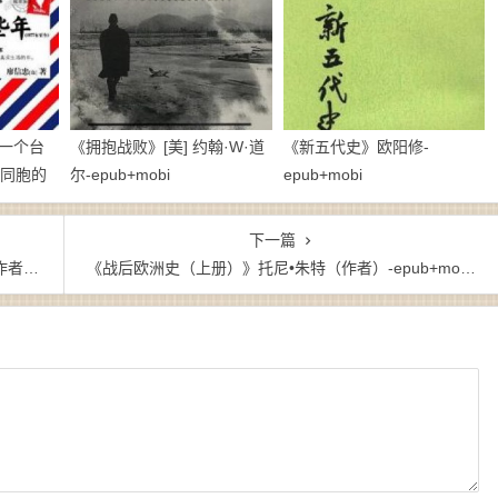
希尔德-pdf
一个台
《拥抱战败》[美] 约翰·W·道
《新五代史》欧阳修-
陆同胞的
尔-epub+mobi
epub+mobi
下一篇
obi
《战后欧洲史（上册）》托尼•朱特（作者）-epub+mobi+azw3