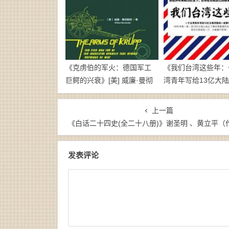
《克虏伯的军火：德国军工
《我们台湾这些年：
巨鳄的兴衰》[美] 威廉·曼彻
湾青年写给13亿大
斯特-pdf
一封家书》廖信忠-
epub+mobi
上一篇
《白话二十四史(全二十八册)》谢圣明 、黄立平（作者）-epub+m
发表评论