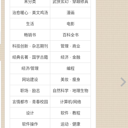
未分类
武侠玄幻 · 穿越修真
治愈暖心 · 美文鸡汤
漫画
生活
电影
畅销书
百科全书
科技创新 · 杂志期刊
管理 · 商业
经典名著 · 国学古籍
经济 · 金融
经济/管理
编程
网站建设
美妆 · 瘦身
职场 · 励志
自然科学 · 地理生物
言情都市 · 青春校园
计算机/网络
设计
软件 · 教程
软件操作
运动 · 健康