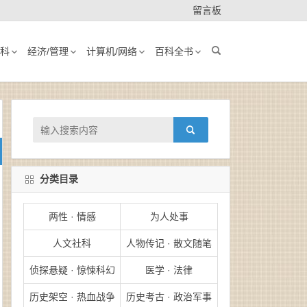
留言板
科
经济/管理
计算机/网络
百科全书
分类目录
两性 · 情感
为人处事
人文社科
人物传记 · 散文随笔
侦探悬疑 · 惊悚科幻
医学 · 法律
历史架空 · 热血战争
历史考古 · 政治军事