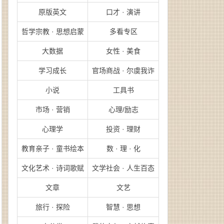
原版英文
口才 · 演讲
哲学宗教 · 思想启蒙
多看专区
大数据
女性 · 美食
学习成长
官场商战 · 尔虞我诈
小说
工具书
市场 · 营销
心理/励志
心理学
投资 · 理财
教育亲子 · 童书绘本
数 · 理 · 化
文化艺术 · 诗词歌赋
文学社会 · 人生百态
文章
文艺
旅行 · 探险
智慧 · 思想