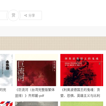
赏
分享
的完
《巨流河（台湾完整版繁体
《利奥波德国王的鬼魂：贪
竖排）》齐邦媛-pdf
婪、恐惧、英雄主义与比利
时的非洲殖民地》亚当·霍赫