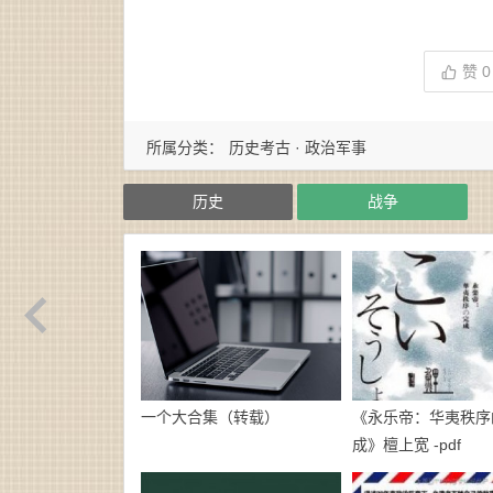
赞
0
所属分类：
历史考古 · 政治军事
历史
战争
一个大合集（转载）
《永乐帝：华夷秩序
成》檀上宽 -pdf