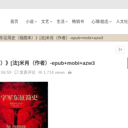
首页
小说
文艺
生活
畅销书
心理/励志
人文社
征简史（插图本）》[法]米肖（作者）-epub+mobi+azw3
[法]米肖（作者）-epub+mobi+azw3
:56:59
发表评论
1,714 views