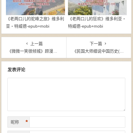
《老两口儿的驼峰之旅》维多利
《老两口儿的狂欢》维多利亚・
亚・特威德-epub+mobi
特威德-epub+mobi
上一篇
下一篇
《微微一笑很倾城》顾漫（作者）-epub+mobi+azw3
《民国大师细说中国历史(套装8本共12册) 》-epub+mobi+azw3
文章导航
发表评论
*
昵称