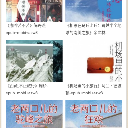
《咖啡苦不苦》陈丹燕-
《相思在马丘比丘：跨越半个地
epub+mobi+azw3
球的南美之旅》余义林-
epub+mobi+azw3
《西藏,不止旅行》周硚-
《机场里的小旅行》阿兰・德波
epub+mobi+azw3
顿-epub+mobi+azw3