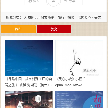
赏
赞
0
分享
所属分类：
人物传记 · 散文随笔
旅行 · 探险
治愈暖心 · 美文
鸡汤
旅行
美文
《寻路中国：从乡村到工厂的自
《灵心小史》小德兰-
驾之旅 》彼得·海斯勒（何伟）-
epub+mobi+azw3