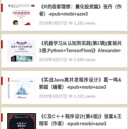
《R的极客理想：量化投资篇》张丹（作
者）-epub+mobi+azw3
2019年3月27日
1,181 views
《机器学习从认知到实践(第2辑)(套装共
3册,Python+TensorFlow)》Alexander·
T·Combs 等（作者）-epub+mobi+azw
2019年3月27日
1,580 views
3
《实战Java高并发程序设计》葛一鸣&
郭超（编著）-epub+mobi+azw3
2019年3月27日
1,152 views
《C及C＋＋程序设计(第4版)》张富&王
晓军（作者）-epub+mobi+azw3